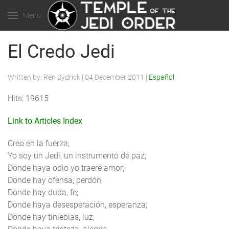
Menu
El Credo Jedi
Written by:
Ren Sydrick
|
04 December 2011
|
Español
Hits: 19615
Link to Articles Index
Creo en la fuerza;
Yo soy un Jedi, un instrumento de paz;
Donde haya odio yo traeré amor;
Donde hay ofensa, perdón;
Donde hay duda, fe;
Donde haya desesperación, esperanza;
Donde hay tinieblas, luz;