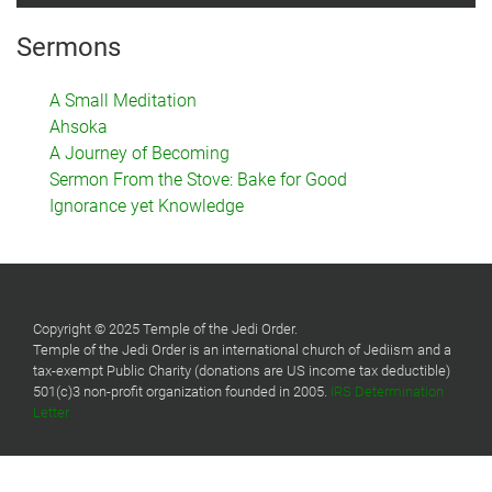
Sermons
A Small Meditation
Ahsoka
A Journey of Becoming
Sermon From the Stove: Bake for Good
Ignorance yet Knowledge
Copyright © 2025 Temple of the Jedi Order.
Temple of the Jedi Order is an international church of Jediism and a
tax-exempt Public Charity (donations are US income tax deductible)
501(c)3 non-profit organization founded in 2005.
IRS Determination
Letter